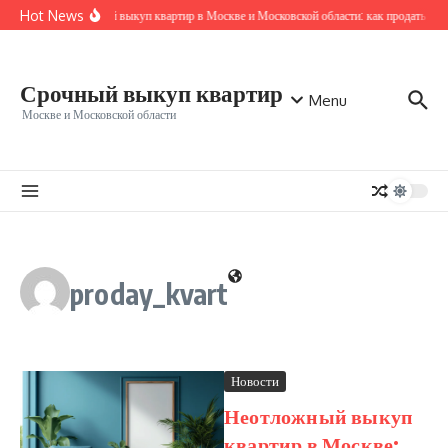
Перейти к содержанию
Hot News
Срочный выкуп квартир в Москве и Московской области: как продать быс
Срочный выкуп квартир
Menu
Москве и Московской области
proday_kvart
Новости
Неотложный выкуп
квартир в Москве: