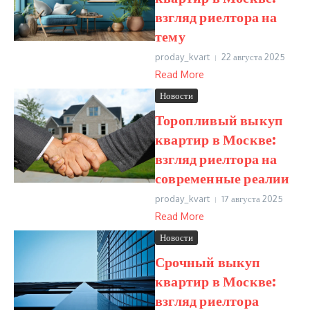
взгляд риелтора на
тему
proday_kvart
22 августа 2025
Read More
Новости
Торопливый выкуп
квартир в Москве:
взгляд риелтора на
современные реалии
proday_kvart
17 августа 2025
Read More
Новости
Срочный выкуп
квартир в Москве:
взгляд риелтора