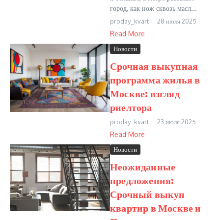
город, как нож сквозь масл...
proday_kvart
28 июля 2025
Read More
Новости
Срочная выкупная
программа жилья в
Москве: взгляд
риелтора
proday_kvart
23 июля 2025
Read More
Новости
Неожиданные
предложения:
Срочный выкуп
квартир в Москве и