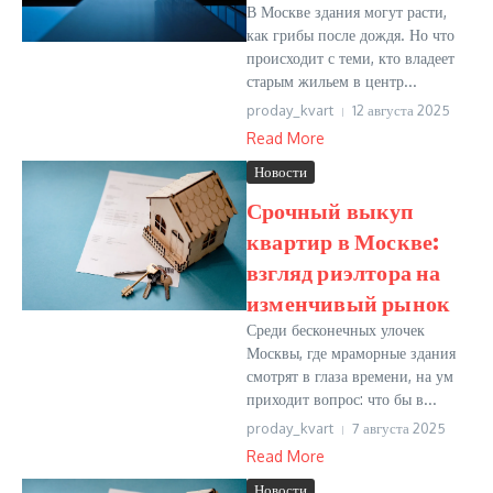
В Москве здания могут расти,
как грибы после дождя. Но что
происходит с теми, кто владеет
старым жильем в центр...
proday_kvart
12 августа 2025
Read More
Новости
Срочный выкуп
квартир в Москве:
взгляд риэлтора на
изменчивый рынок
Среди бесконечных улочек
Москвы, где мраморные здания
смотрят в глаза времени, на ум
приходит вопрос: что бы в...
proday_kvart
7 августа 2025
Read More
Новости