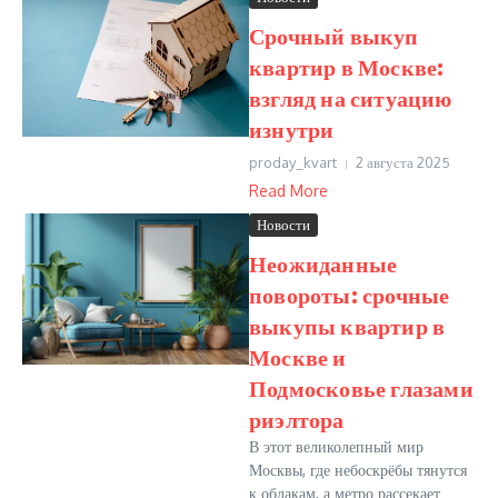
Срочный выкуп
квартир в Москве:
взгляд на ситуацию
изнутри
proday_kvart
2 августа 2025
Read More
Новости
Неожиданные
повороты: срочные
выкупы квартир в
Москве и
Подмосковье глазами
риэлтора
В этот великолепный мир
Москвы, где небоскрёбы тянутся
к облакам, а метро рассекает