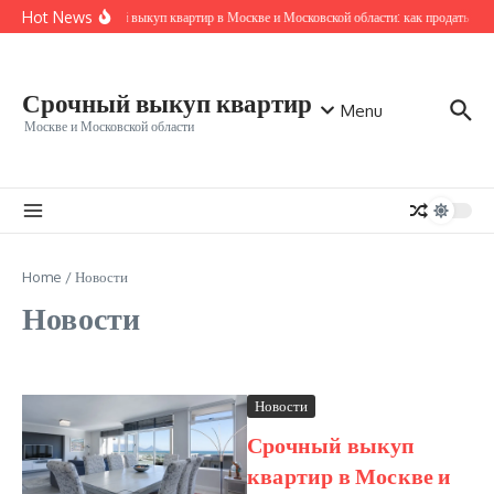
Перейти к содержанию
Hot News
Срочный выкуп квартир в Москве и Московской области: как продать быс
Срочный выкуп квартир
Menu
Москве и Московской области
Home
/
Новости
Новости
Новости
Срочный выкуп
квартир в Москве и