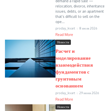
demand a rapid sale —
relocation, divorce, inheritance
issues, debts, or an apartment
that’s difficult to sell on the
ope...
proday_kvart
8 июля 2026
Read More
Новости
Расчет и
моделирование
взаимодействия
фундаментов с
грунтовым
основанием
proday_kvart
29 июня 2026
Read More
Новости