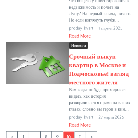
Что общего у инвестирования в
недвижимость и полета на
Луну? На первый взгляд, ничего.
Но если взглянуть глубж...
proday_kvart
1 апреля 2025
Read More
Новости
Срочный выкуп
квартир в Москве и
Подмосковье: взгляд
местного жителя
Вам когда-нибудь приходилось
видеть, как история
разворачивается прямо на ваших
глазах, словно вы герои в кин...
proday_kvart
27 марта 2025
Read More
1
...
8
9
10
11