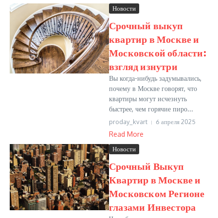
Новости
Срочный выкуп
квартир в Москве и
Московской области:
взгляд изнутри
Вы когда-нибудь задумывались,
почему в Москве говорят, что
квартиры могут исчезнуть
быстрее, чем горячие пиро...
proday_kvart
6 апреля 2025
Read More
Новости
Срочный Выкуп
Квартир в Москве и
Московском Регионе
глазами Инвестора