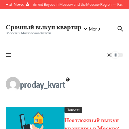
Перейти к содержанию
Hot News
Urgent Apartment Buyout in Moscow and the Moscow Region — Fast, Saf
Срочный выкуп квартир
Menu
Москве и Московской области
proday_kvart
Новости
Неотложный выкуп
квартиры в Москве: