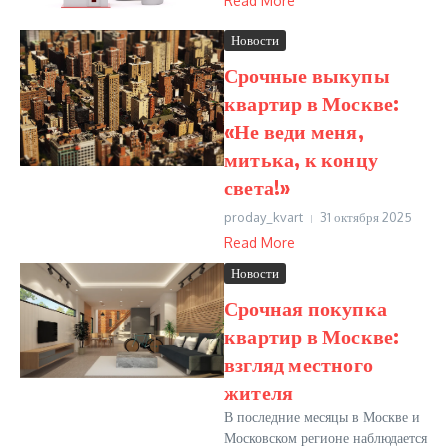
Read More
Новости
Срочные выкупы
квартир в Москве:
«Не веди меня,
митька, к концу
света!»
proday_kvart
31 октября 2025
Read More
Новости
Срочная покупка
квартир в Москве:
взгляд местного
жителя
В последние месяцы в Москве и
Московском регионе наблюдается