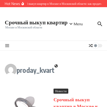
Перейти к содержанию
Hot News
Срочный выкуп квартир в Москве и Московской области: как продать быс
Срочный выкуп квартир
Menu
Москве и Московской области
proday_kvart
Новости
Срочный выкуп
квартир в Москве и