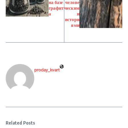
на базе
челове
графит
ческим
а
и
истори
ями
proday_kvart
Related Posts