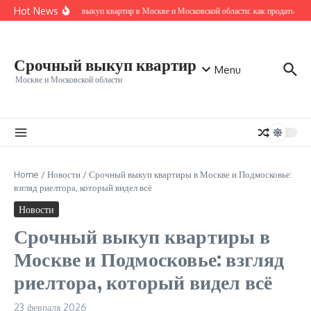
Перейти к содержанию
Hot News
Срочный выкуп квартир в Москве и Московской области: как продать быст
Срочный выкуп квартир
Menu
Москве и Московской области
Home
/
Новости
/
Срочный выкуп квартиры в Москве и Подмосковье:
взгляд риелтора, который видел всё
Новости
Срочный выкуп квартиры в
Москве и Подмосковье: взгляд
риелтора, который видел всё
23 февраля 2026