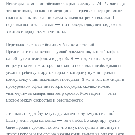
Некоторые компании обещают закрыть сделку за 24–72 часа. Да,
это возможно, но как и в медицине — срочная операция может
спасти жизнь, но если не сделать анализы, риски высоки. В
недвижимости «анализы» — это проверка документов, долгов,
залогов и юридической чистоты.
Персонаж: риелтор с большим багажом историй
Представьте меня: вечно с сумкой документов, чашкой кофе в
одной руке и телефоном в другой. Я — тот, кто приходит на
встречу с мамой, у которой внезапно появилась необходимость
уехать к ребенку в другой город и которому нужно продать
коммуналку с минимальными потерями. Я же и тот, кто сидит в
прокуренном офисе инвестора, обсуждая, сколько можно
«вытянуть» за квадратный метр срочно. Моя задача — быть
мостом между скоростью и безопасностью.
Личный анекдот (чуть-чуть драматично, чуть-чуть смешно)
Была у меня одна клиентка — тётя Люба. Её квартиру нужно
было продать срочно, потому что внук поступил в институт в
другом городе и им срочно нужны были деньги на оплату. Тётя