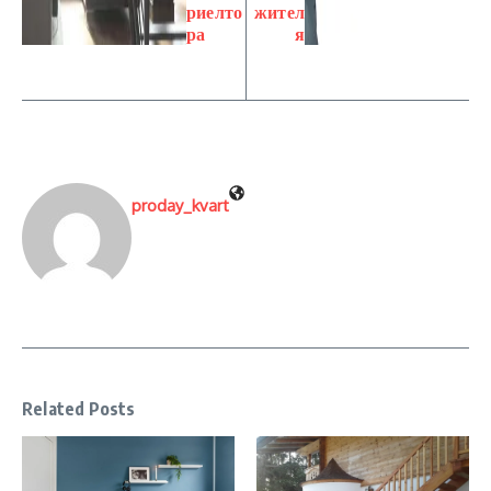
риелто
жител
ра
я
proday_kvart
Related Posts