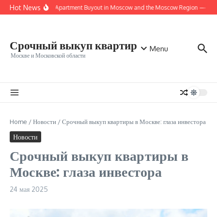
Перейти к содержанию
Hot News
Urgent Apartment Buyout in Moscow and the Moscow Region — Fast,
Срочный выкуп квартир
Menu
Москве и Московской области
Home
/
Новости
/
Срочный выкуп квартиры в Москве: глаза инвестора
Новости
Срочный выкуп квартиры в
Москве: глаза инвестора
24 мая 2025